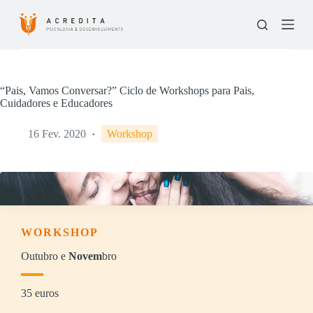
P
u
l
a
r
p
a
“Pais, Vamos Conversar?” Ciclo de Workshops para Pais,
r
Cuidadores e Educadores
a
o
16 Fev. 2020
Workshop
c
o
n
t
e
ú
d
o
WORKSHOP
Outubro e
Novem
bro
35 euros