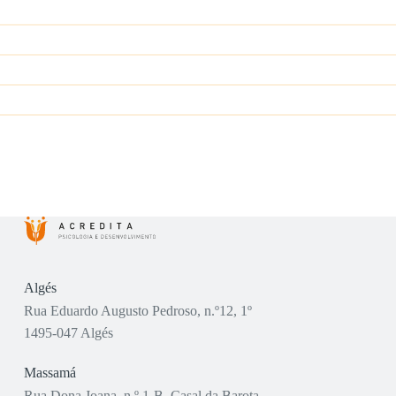
Algés
Rua Eduardo Augusto Pedroso, n.º12, 1º
1495-047 Algés
Massamá
Rua Dona Joana, n.º 1-B, Casal da Barota,